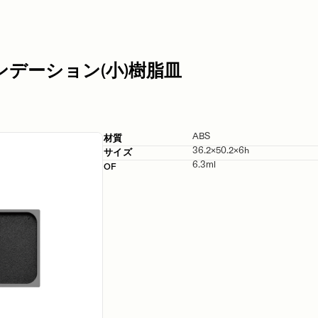
ンデーション(小)樹脂皿
ABS
材質
36.2×50.2×6h
サイズ
6.3ml
OF