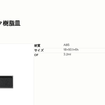
ク樹脂皿
ABS
材質
18×50.1×6h
サイズ
3.2ml
OF