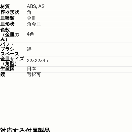
ABS, AS
材質
角
容器形状
金皿
皿種類
角金皿
皿形状
色数
4色
（金皿の
み）
パフ・
無
ブラシ
スベース
金皿サイズ
22×22×4h
（角型）
日本
生産国
選択可
鏡
対応する付属製品