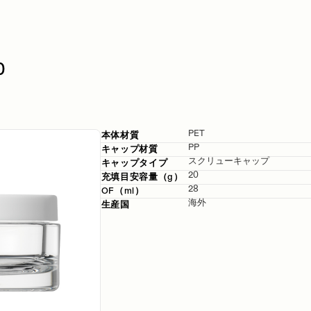
0
PET
本体材質
PP
キャップ
材質
スクリューキャップ
キャップ
タイプ
20
充填
目安容量（g）
28
OF（ml）
海外
生産国