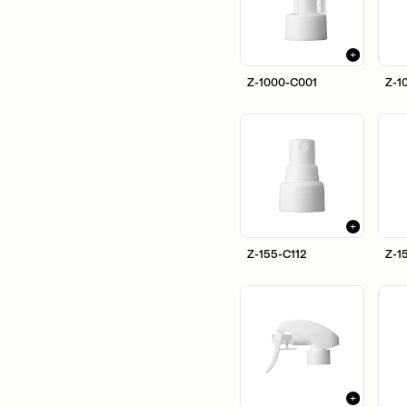
Z-1000-C001
Z-1
Z-155-C112
Z-1