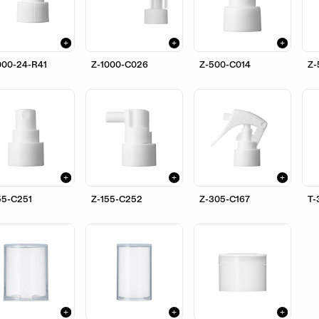
000-24-R41
Z-1000-C026
Z-500-C014
Z-
55-C251
Z-155-C252
Z-305-C167
T-