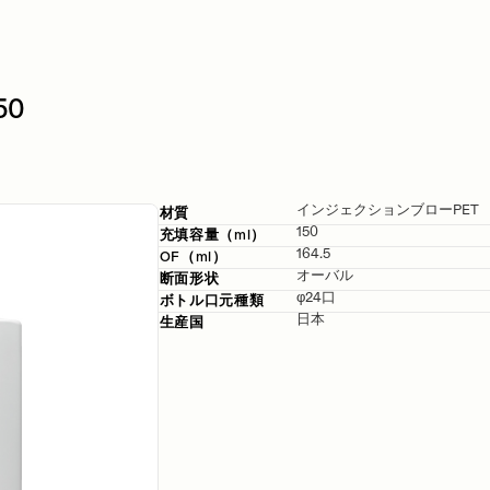
50
インジェクションブローPET
材質
150
充填容量（ml）
164.5
OF（ml）
オーバル
断面形状
φ24口
ボトル口元
種類
日本
生産国