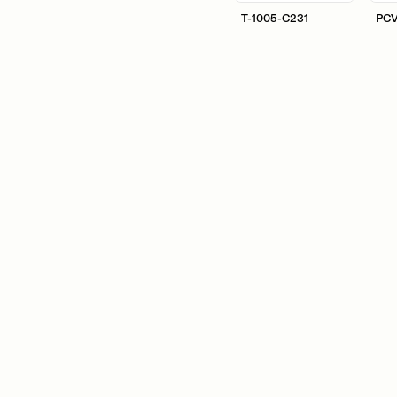
T-1005-C231
PCV