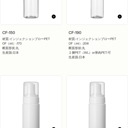
CF-150
CF-190
材質:
インジェクションブローPET
材質:
インジェクションブローPET
OF（ml）:
170
OF（ml）:
206
断面形状:
丸
断面形状:
丸
生産国:
日本
２層PET（WL）or厚肉PET:
可
生産国:
日本