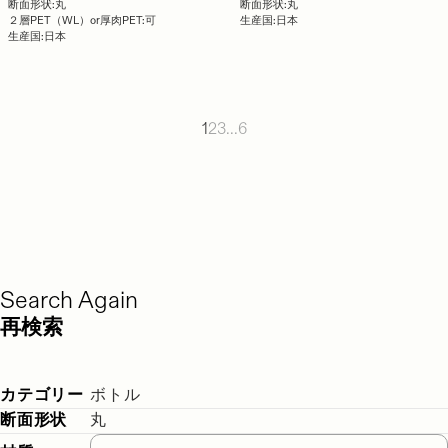
断面形状:
丸
断面形状:
丸
２層PET（WL）or厚肉PET:
可
生産国:
日本
生産国:
日本
1
2
3
...
6
Search Again
再検索
カテゴリー
ボトル
断面形状
丸