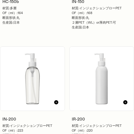
HC-150b
IN-150
材質:
多層
材質:
インジェクションブローPET
OF（ml）:
164
OF（ml）:
168
断面形状:
丸
断面形状:
丸
生産国:
日本
２層PET（WL）or厚肉PET:
可
生産国:
日本
IN-200
IR-200
材質:
インジェクションブローPET
材質:
インジェクションブローPET
OF（ml）:
223
OF（ml）:
220