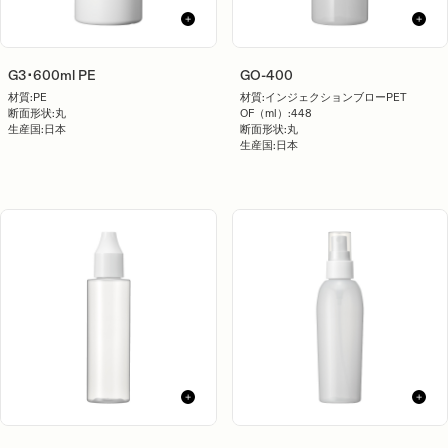
G3･600ml PE
GO-400
材質:
PE
材質:
インジェクションブローPET
断面形状:
丸
OF（ml）:
448
生産国:
日本
断面形状:
丸
生産国:
日本